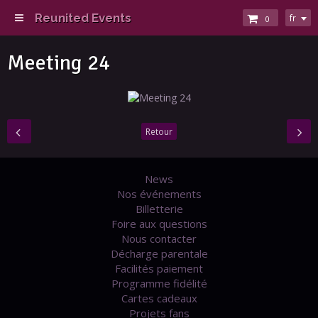
Reunited Events
fr
0
Meeting 24
Retour
News
Nos événements
Billetterie
Foire aux questions
Nous contacter
Décharge parentale
Facilités paiement
Programme fidélité
Cartes cadeaux
Projets fans