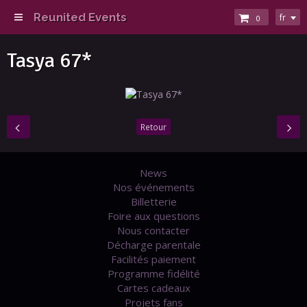
Reunited Events
fr
0
Tasya 67*
Retour
News
Nos événements
Billetterie
Foire aux questions
Nous contacter
Décharge parentale
Facilités paiement
Programme fidélité
Cartes cadeaux
Projets fans