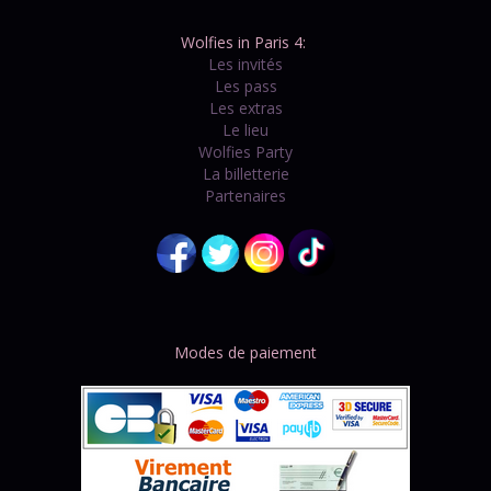
Wolfies in Paris 4:
Les invités
Les pass
Les extras
Le lieu
Wolfies Party
La billetterie
Partenaires
Modes de paiement