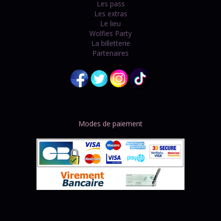
Les pass
Les extras
Le lieu
Wolfies Party
La billetterie
Partenaires
Modes de paiement