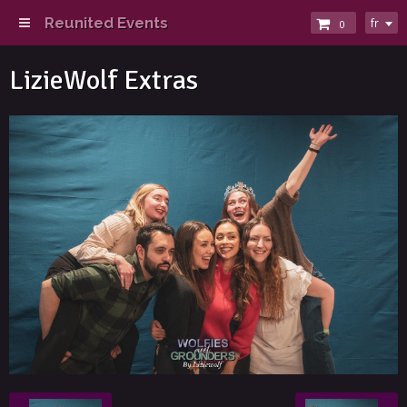
Reunited Events
fr
0
LizieWolf Extras