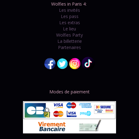
Wolfies in Paris 4:
Les invités
Les pass
Les extras
Le lieu
Wolfies Party
La billetterie
Partenaires
Modes de paiement